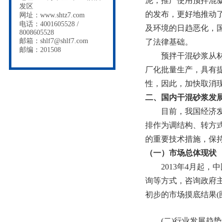
泥，推广使用预拌混凝
发区
的发布，更好地推动
网址：www.shtz7.com
电话：4001605528 /
及环境的日趋恶化，国
8008605528
邮箱：shlf7@shlf7.com
了法律基础。
邮编：201508
预拌干混砂浆从材料
厂化批量生产，具有
性，因此，加快取消
二、国内干混砂浆发
目前，我国经济发展
排作为调结构、转方
的重要技术措施，保
（一）市场总体现状
2013年4月起，
询等方式，咨询政府
初步的市场摸底结果(图
(二)行业发展趋势