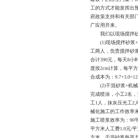
工的方式才能发挥出
府政策支持和有关部
广应用开来。
我们以现场搅拌砂浆
(1)现场搅拌砂浆+人
工两人，负责搅拌砂浆
合计390元，每天8
度按2cm计算，每平
合成本为：9.7+3.0=1
(2)干混砂浆+机械
完成喷涂，小工2名
工1人，抹灰压光工2
械化施工的工作效率来测
施工喷浆效率为：90
平方米人工费1.0元/
方米，干混砂浆每平方米材