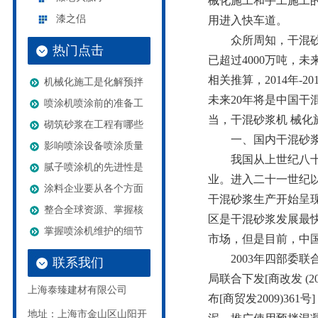
械化施工和手工施工
漆之侣
用进入快车道。
众所周知，干混砂浆
热门点击
已超过4000万吨，
相关推算，2014年-
机械化施工是化解预拌
未来20年将是中国
喷涂机喷涂前的准备工
当，干混砂浆机 械
砌筑砂浆在工程有哪些
一、国内干混砂浆
影响喷涂设备喷涂质量
我国从上世纪八十年
腻子喷涂机的先进性是
业。进入二十一世纪
涂料企业要从各个方面
干混砂浆生产开始呈
整合全球资源、掌握核
区是干混砂浆发展最
掌握喷涂机维护的细节
市场，但是目前，中国
2003年四部委联合下
联系我们
局联合下发[商改发 (
上海泰臻建材有限公司
布[商贸发2009)3
地址：上海市金山区山阳开